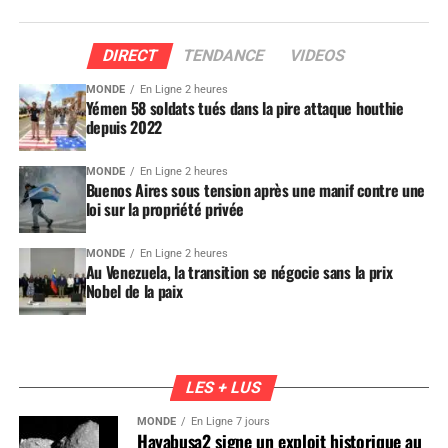
DIRECT
TENDANCE
VIDEOS
MONDE
En Ligne 2 heures
Yémen 58 soldats tués dans la pire attaque houthie
depuis 2022
MONDE
En Ligne 2 heures
Buenos Aires sous tension après une manif contre une
loi sur la propriété privée
MONDE
En Ligne 2 heures
Au Venezuela, la transition se négocie sans la prix
Nobel de la paix
LES + LUS
MONDE
En Ligne 7 jours
Hayabusa2 signe un exploit historique au