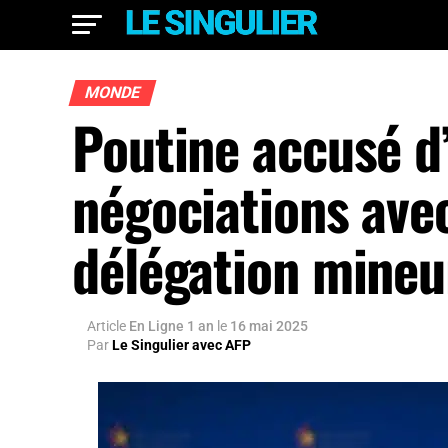
MONDE
Poutine accusé d’
négociations ave
délégation mineu
Article
En Ligne 1 an
le
16 mai 2025
Par
Le Singulier avec AFP