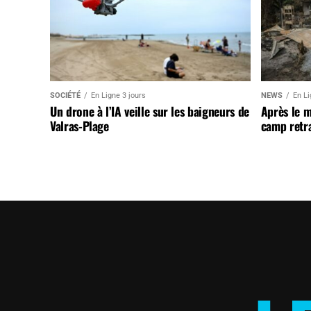
SOCIÉTÉ
En Ligne 3 jours
NEWS
En Li
Un drone à l’IA veille sur les baigneurs de
Après le 
Valras-Plage
camp retr