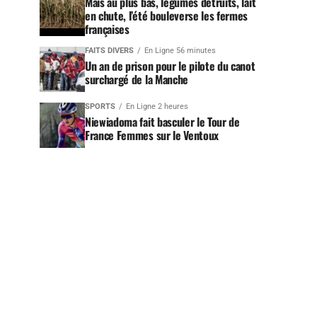
Maïs au plus bas, légumes détruits, lait
en chute, l’été bouleverse les fermes
françaises
FAITS DIVERS
En Ligne 56 minutes
Un an de prison pour le pilote du canot
surchargé de la Manche
SPORTS
En Ligne 2 heures
Niewiadoma fait basculer le Tour de
France Femmes sur le Ventoux