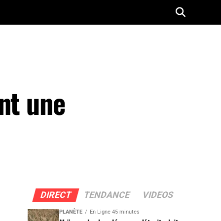
nt une
DIRECT
TENDANCE
VIDEOS
PLANÈTE
En Ligne 45 minutes