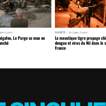
gne 6 jours
SOCIÉTÉ
En Ligne 2 jours
mégafeu, Le Porge se mue en
Le moustique tigre propage ch
anché
dengue et virus du Nil dans le 
France