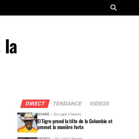
 la
DIRECT
TENDANCE
VIDEOS
MONDE
En Ligne 5 heures
El Tigre prend la tête de la Colombie et
promet la manière forte
SPORTS
En Ligne 5 heures