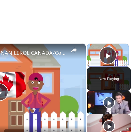
×
×
ETAPE 2. KIJAN POU INSKRI NAN LEKOL CANADA/Comment s'inscrire dans une école#ETIDYE#KANADA#VISA
Play 
Now Playing
Play
Video