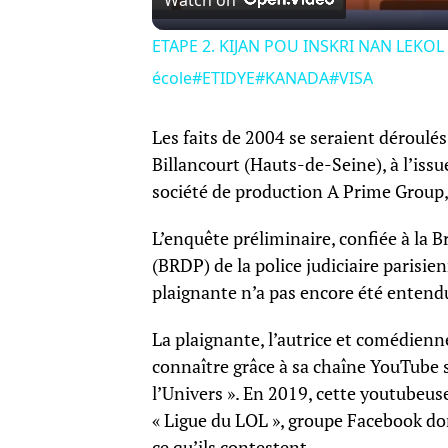
Watch on
ETAPE 2. KIJAN POU INSKRI NAN LEKOL
école#ETIDYE#KANADA#VISA
Les faits de 2004 se seraient déroul
Billancourt (Hauts-de-Seine), à l’issu
société de production A Prime Group, 
L’enquête préliminaire, confiée à la 
(BRDP) de la police judiciaire parisien
plaignante n’a pas encore été entendu
La plaignante, l’autrice et comédienn
connaître grâce à sa chaîne YouTube s
l’Univers ». En 2019, cette youtubeuse 
« Ligue du LOL », groupe Facebook d
ce qu’ils contestent.