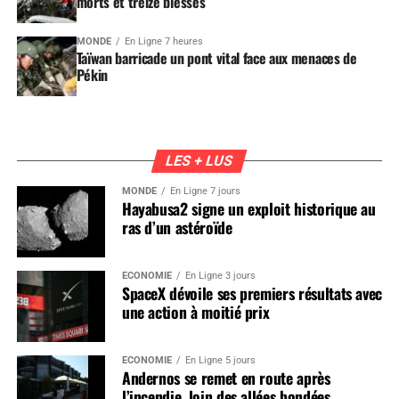
morts et treize blessés
MONDE
En Ligne 7 heures
Taïwan barricade un pont vital face aux menaces de
Pékin
LES + LUS
MONDE
En Ligne 7 jours
Hayabusa2 signe un exploit historique au
ras d’un astéroïde
ÉCONOMIE
En Ligne 3 jours
SpaceX dévoile ses premiers résultats avec
une action à moitié prix
ÉCONOMIE
En Ligne 5 jours
Andernos se remet en route après
l’incendie, loin des allées bondées