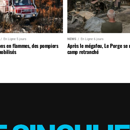
En Ligne 5 jours
NEWS
En Ligne 6 jours
ons en flammes, des pompiers
Après le mégafeu, Le Porge se
obilisés
camp retranché