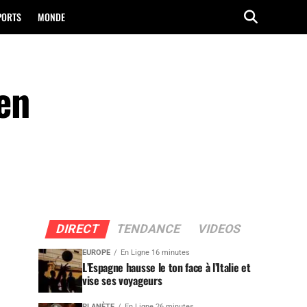
PORTS
MONDE
 en
DIRECT
TENDANCE
VIDEOS
EUROPE
En Ligne 16 minutes
L’Espagne hausse le ton face à l’Italie et
vise ses voyageurs
PLANÈTE
En Ligne 26 minutes