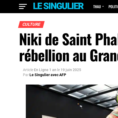
THAU
POLIT
CULTURE
Niki de Saint Phal
rébellion au Gran
Article
En Ligne 1 an
le
19 juin 2025
Par
Le Singulier avec AFP