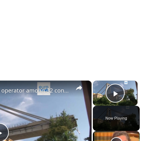
×
×
Ex-CEO of Italian motorway operator among 32 convicted over Genoa bridge collapse
Play 
Now Playing