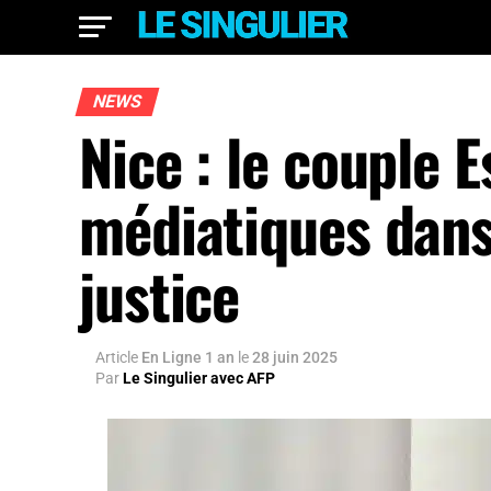
NEWS
Nice : le couple E
médiatiques dans 
justice
Article
En Ligne 1 an
le
28 juin 2025
Par
Le Singulier avec AFP