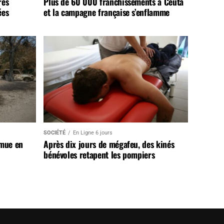
rès
Plus de 60 000 franchissements à Ceuta
ées
et la campagne française s’enflamme
SOCIÉTÉ
En Ligne 6 jours
 mue en
Après dix jours de mégafeu, des kinés
bénévoles retapent les pompiers