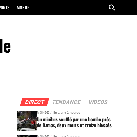
PORTS
MONDE
le
DIRECT
TENDANCE
VIDEOS
MONDE
En Ligne 2 heures
Un minibus soufflé par une bombe près
de Damas, deux morts et treize blessés
MONDE
En Ligne 2 heures