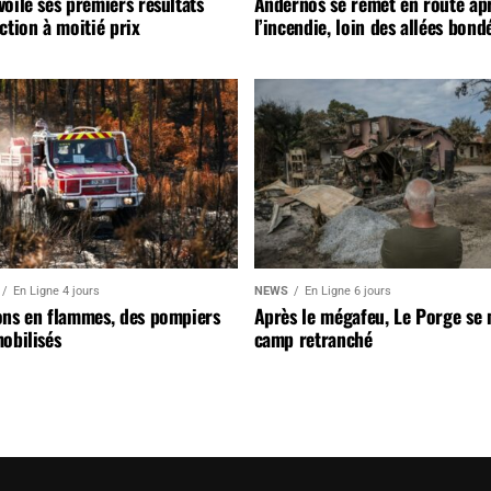
oile ses premiers résultats
Andernos se remet en route ap
ction à moitié prix
l’incendie, loin des allées bond
En Ligne 4 jours
NEWS
En Ligne 6 jours
ons en flammes, des pompiers
Après le mégafeu, Le Porge se
obilisés
camp retranché