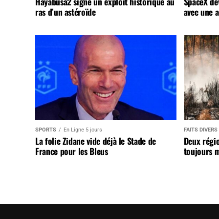
Hayabusa2 signe un exploit historique au
SpaceX dév
ras d’un astéroïde
avec une a
SPORTS
En Ligne 5 jours
FAITS DIVERS
La folie Zidane vide déjà le Stade de
Deux régi
France pour les Bleus
toujours m