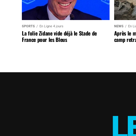
SPORTS
En Ligne 4 jours
NEWS
En Li
La folie Zidane vide déjà le Stade de
Après le 
France pour les Bleus
camp retr