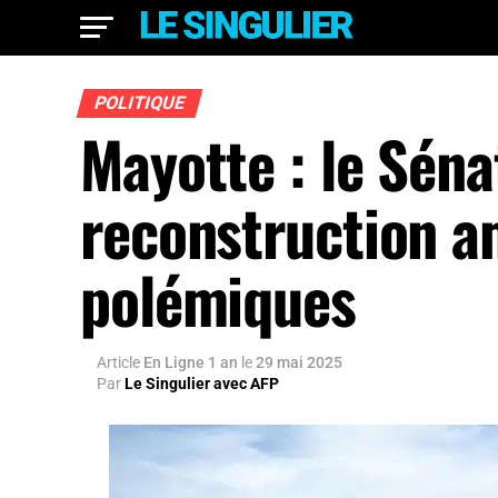
POLITIQUE
Mayotte : le Séna
reconstruction a
polémiques
Article
En Ligne 1 an
le
29 mai 2025
Par
Le Singulier avec AFP