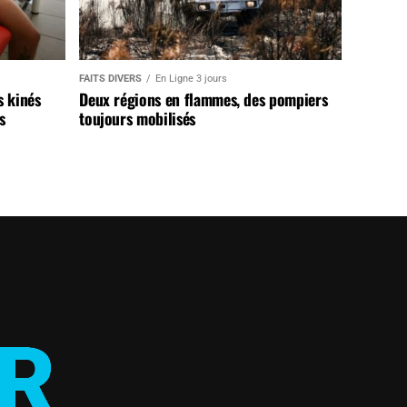
FAITS DIVERS
En Ligne 3 jours
s kinés
Deux régions en flammes, des pompiers
s
toujours mobilisés