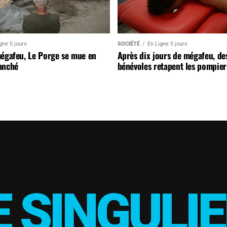
gne 5 jours
SOCIÉTÉ
En Ligne 5 jours
mégafeu, Le Porge se mue en
Après dix jours de mégafeu, de
anché
bénévoles retapent les pompier