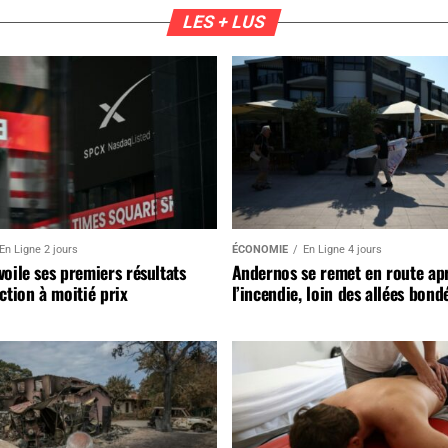
LES + LUS
En Ligne 2 jours
ÉCONOMIE
En Ligne 4 jours
oile ses premiers résultats
Andernos se remet en route ap
ction à moitié prix
l’incendie, loin des allées bond