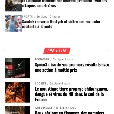
La Colombie accueille son nouveau président avec des
attaques meurtrières
SPORTS
En Ligne 10 heures
Swiatek renverse Kostyuk et s’offre une revanche
éclatante à Toronto
LES + LUS
ÉCONOMIE
En Ligne 5 jours
SpaceX dévoile ses premiers résultats avec
une action à moitié prix
SOCIÉTÉ
En Ligne 4 jours
Le moustique tigre propage chikungunya,
dengue et virus du Nil dans le sud de la
France
FAITS DIVERS
En Ligne 7 jours
Deux régions en flammes, des pompiers