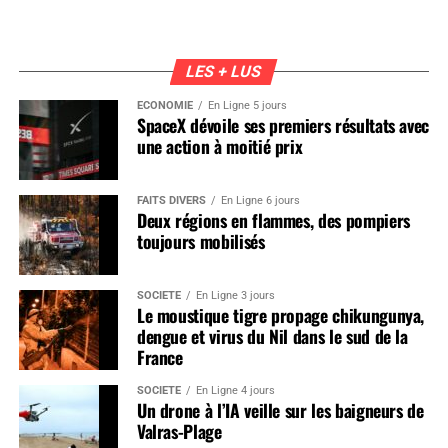
LES + LUS
ÉCONOMIE
En Ligne 5 jours
SpaceX dévoile ses premiers résultats avec
une action à moitié prix
FAITS DIVERS
En Ligne 6 jours
Deux régions en flammes, des pompiers
toujours mobilisés
SOCIÉTÉ
En Ligne 3 jours
Le moustique tigre propage chikungunya,
dengue et virus du Nil dans le sud de la
France
SOCIÉTÉ
En Ligne 4 jours
Un drone à l’IA veille sur les baigneurs de
Valras-Plage