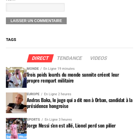
TAGS
DIRECT
TENDANCE
VIDEOS
MONDE
En Ligne 19 minutes
Trois poids lourds du monde sunnite créent leur
propre rempart militaire
EUROPE
En Ligne 2 heures
Andras Baka, le juge qui a dit non à Orban, candidat à la
présidence hongroise
SPORTS
En Ligne 3 heures
Jorge Messi s’en est allé, Lionel perd son pilier