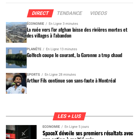
DIRECT
TENDANCE
VIDEOS
ÉCONOMIE
En Ligne 3 minutes
La ruée vers l’or afghan laisse des rivières mortes et
des villages à l’abandon
PLANÈTE
En Ligne 13 minutes
Golfech coupe le courant, la Garonne a trop chaud
SPORTS
En Ligne 28 minutes
Arthur Fils continue son sans-faute à Montréal
LES + LUS
ÉCONOMIE
En Ligne 5 jours
SpaceX dévoile ses premiers résultats avec