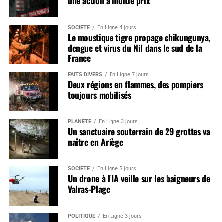
une action à moitié prix
SOCIÉTÉ
En Ligne 4 jours
Le moustique tigre propage chikungunya,
dengue et virus du Nil dans le sud de la
France
FAITS DIVERS
En Ligne 7 jours
Deux régions en flammes, des pompiers
toujours mobilisés
PLANÈTE
En Ligne 3 jours
Un sanctuaire souterrain de 29 grottes va
naître en Ariège
SOCIÉTÉ
En Ligne 5 jours
Un drone à l’IA veille sur les baigneurs de
Valras-Plage
POLITIQUE
En Ligne 3 jours