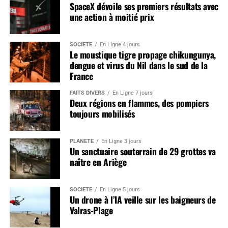
SpaceX dévoile ses premiers résultats avec
une action à moitié prix
SOCIÉTÉ
En Ligne 4 jours
Le moustique tigre propage chikungunya,
dengue et virus du Nil dans le sud de la
France
FAITS DIVERS
En Ligne 7 jours
Deux régions en flammes, des pompiers
toujours mobilisés
PLANÈTE
En Ligne 3 jours
Un sanctuaire souterrain de 29 grottes va
naître en Ariège
SOCIÉTÉ
En Ligne 5 jours
Un drone à l’IA veille sur les baigneurs de
Valras-Plage