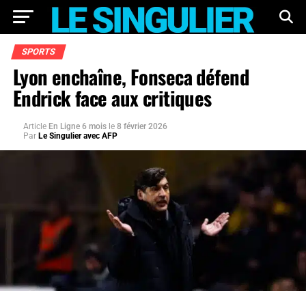
SPORTS
Lyon enchaîne, Fonseca défend
Endrick face aux critiques
Article
En Ligne 6 mois
le
8 février 2026
Par
Le Singulier avec AFP