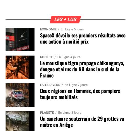
LES + LUS
ÉCONOMIE
En Ligne 5 jours
SpaceX dévoile ses premiers résultats avec
une action à moitié prix
SOCIÉTÉ
En Ligne 4 jours
Le moustique tigre propage chikungunya,
dengue et virus du Nil dans le sud de la
France
FAITS DIVERS
En Ligne 7 jours
Deux régions en flammes, des pompiers
toujours mobilisés
PLANÈTE
En Ligne 3 jours
Un sanctuaire souterrain de 29 grottes va
naître en Ariège