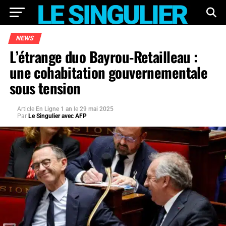
NEWS
L’étrange duo Bayrou-Retailleau :
une cohabitation gouvernementale
sous tension
Article
En Ligne 1 an
le
29 mai 2025
Par
Le Singulier avec AFP