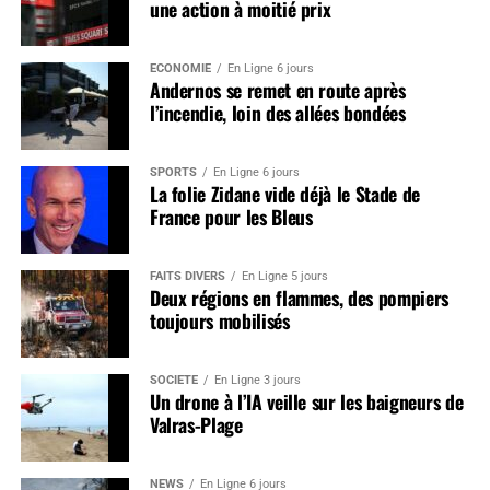
une action à moitié prix
ÉCONOMIE
En Ligne 6 jours
Andernos se remet en route après
l’incendie, loin des allées bondées
SPORTS
En Ligne 6 jours
La folie Zidane vide déjà le Stade de
France pour les Bleus
FAITS DIVERS
En Ligne 5 jours
Deux régions en flammes, des pompiers
toujours mobilisés
SOCIÉTÉ
En Ligne 3 jours
Un drone à l’IA veille sur les baigneurs de
Valras-Plage
NEWS
En Ligne 6 jours