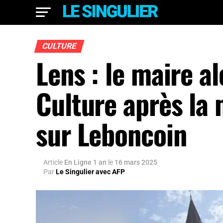
CULTURE
Lens : le maire al
Culture après la 
sur Leboncoin
Article
En Ligne 1 an
le
16 mars 2025
Par
Le Singulier avec AFP