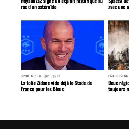
Hayabusa2 signe un exploit historique au
SpaceX dév
ras d’un astéroïde
avec une a
SPORTS
En Ligne 5 jours
FAITS DIVERS
La folie Zidane vide déjà le Stade de
Deux régi
France pour les Bleus
toujours m