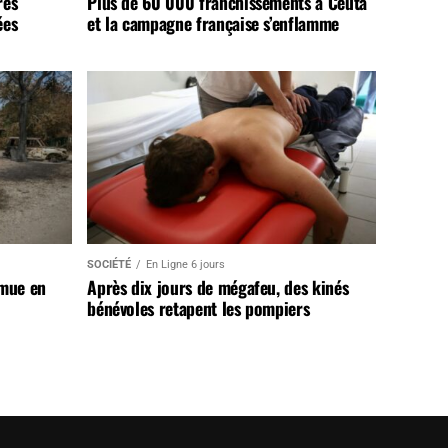
rès
Plus de 60 000 franchissements à Ceuta
ées
et la campagne française s’enflamme
SOCIÉTÉ
En Ligne 6 jours
 mue en
Après dix jours de mégafeu, des kinés
bénévoles retapent les pompiers