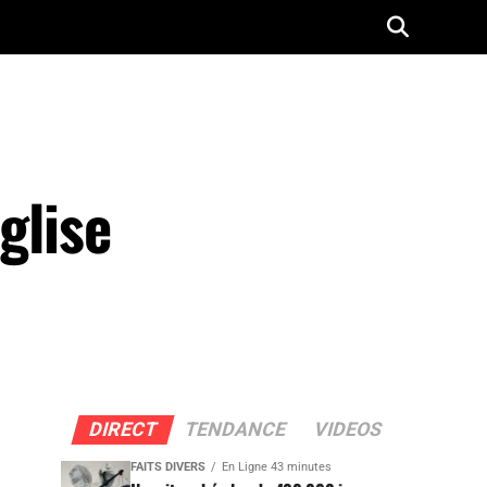
glise
DIRECT
TENDANCE
VIDEOS
FAITS DIVERS
En Ligne 43 minutes