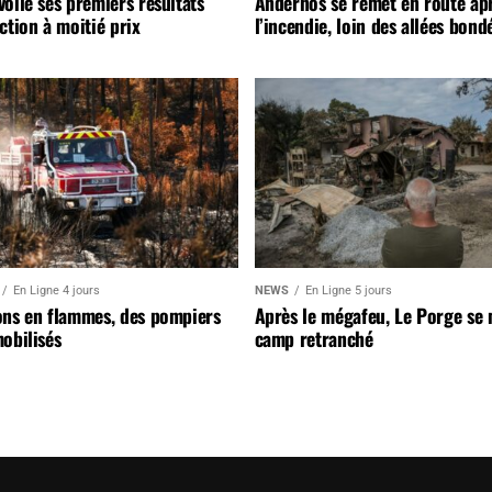
oile ses premiers résultats
Andernos se remet en route ap
ction à moitié prix
l’incendie, loin des allées bond
En Ligne 4 jours
NEWS
En Ligne 5 jours
ons en flammes, des pompiers
Après le mégafeu, Le Porge se
obilisés
camp retranché