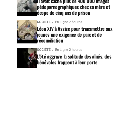
Il avait caché plus de 400 000 images
pédopornographiques chez sa mère et
écope de cinq ans de prison
SOCIÉTÉ
En Ligne 2 heures
Léon XIV à Assise pour transmettre aux
jeunes une exigence de paix et de
réconciliation
SOCIÉTÉ
En Ligne 2 heures
L’été aggrave la solitude des aînés, des
bénévoles frappent à leur porte