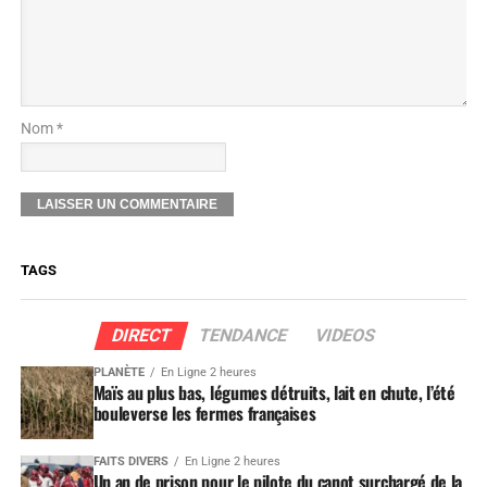
Nom *
TAGS
DIRECT
TENDANCE
VIDEOS
PLANÈTE
En Ligne 2 heures
Maïs au plus bas, légumes détruits, lait en chute, l’été
bouleverse les fermes françaises
FAITS DIVERS
En Ligne 2 heures
Un an de prison pour le pilote du canot surchargé de la