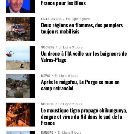
France pour les Bleus
FAITS DIVERS
En Ligne 5 jours
Deux régions en flammes, des pompiers
toujours mobilisés
SOCIÉTÉ
En Ligne 3 jours
Un drone à l’IA veille sur les baigneurs de
Valras-Plage
NEWS
En Ligne 6 jours
Après le mégafeu, Le Porge se mue en
camp retranché
SOCIÉTÉ
En Ligne 2 jours
Le moustique tigre propage chikungunya,
dengue et virus du Nil dans le sud de la
France
EUROPE
En Ligne 5 jours