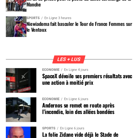
Manche
SPORTS
En Ligne 3 heures
Niewiadoma fait basculer le Tour de France Femmes sur
le Ventoux
LES + LUS
ÉCONOMIE
En Ligne 4 jours
SpaceX dévoile ses premiers résultats avec
une action à moitié prix
ÉCONOMIE
En Ligne 6 jours
Andernos se remet en route après
l’incendie, loin des allées bondées
SPORTS
En Ligne 6 jours
La folie Zidane vide déjà le Stade de