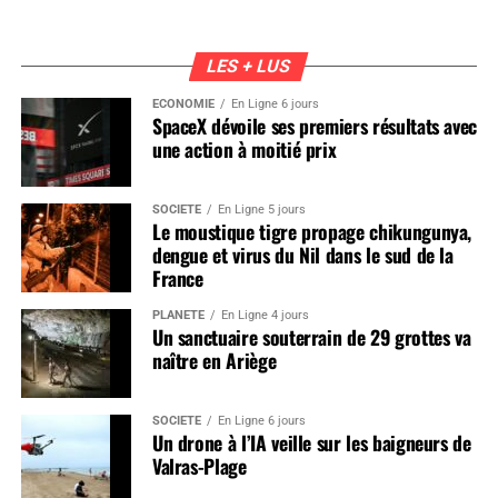
LES + LUS
ÉCONOMIE
En Ligne 6 jours
SpaceX dévoile ses premiers résultats avec
une action à moitié prix
SOCIÉTÉ
En Ligne 5 jours
Le moustique tigre propage chikungunya,
dengue et virus du Nil dans le sud de la
France
PLANÈTE
En Ligne 4 jours
Un sanctuaire souterrain de 29 grottes va
naître en Ariège
SOCIÉTÉ
En Ligne 6 jours
Un drone à l’IA veille sur les baigneurs de
Valras-Plage