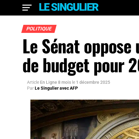
POLITIQUE
Le Sénat oppose u
de budget pour 
Article
En Ligne 8 mois
le
1 décembre 2025
Par
Le Singulier avec AFP