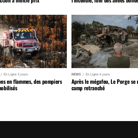
ction à moitié prix
l’incendie, loin des allées bond
En Ligne 5 jours
NEWS
En Ligne 6 jours
ons en flammes, des pompiers
Après le mégafeu, Le Porge se
obilisés
camp retranché