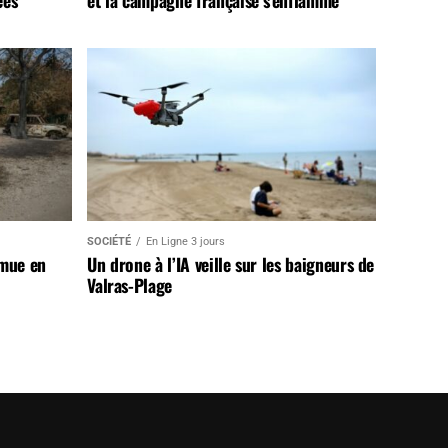
ées
et la campagne française s’enflamme
SOCIÉTÉ
En Ligne 3 jours
 mue en
Un drone à l’IA veille sur les baigneurs de
Valras-Plage