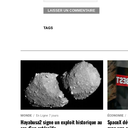
TAGS
MONDE
En Ligne 7 jours
ÉCONOMIE
Hayabusa2 signe un exploit historique au
SpaceX dév