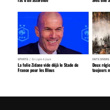
ras d’un astéroïde
avec une a
SPORTS
En Ligne 6 jours
FAITS DIVERS
La folie Zidane vide déjà le Stade de
Deux régi
France pour les Bleus
toujours m