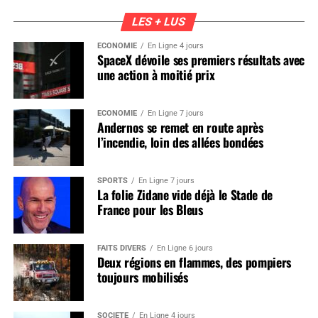
LES + LUS
ÉCONOMIE
En Ligne 4 jours
SpaceX dévoile ses premiers résultats avec
une action à moitié prix
ÉCONOMIE
En Ligne 7 jours
Andernos se remet en route après
l’incendie, loin des allées bondées
SPORTS
En Ligne 7 jours
La folie Zidane vide déjà le Stade de
France pour les Bleus
FAITS DIVERS
En Ligne 6 jours
Deux régions en flammes, des pompiers
toujours mobilisés
SOCIÉTÉ
En Ligne 4 jours