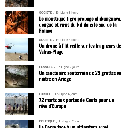
SOCIÉTÉ
En Ligne 3 jours
Le moustique tigre propage chikungunya,
dengue et virus du Nil dans le sud de la
France
SOCIÉTÉ
En Ligne 4 jours
Un drone à l’IA veille sur les baigneurs de
Valras-Plage
PLANÈTE
En Ligne 2 jours
Un sanctuaire souterrain de 29 grottes va
naître en Ariège
EUROPE
En Ligne 6 jours
72 morts aux portes de Ceuta pour un
rêve d’Europe
POLITIQUE
En Ligne 2 jours
La Corse face à un ultimatum armé