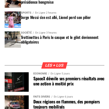
présidence hongroise
SPORTS
En Ligne 2 heures
Jorge Messi s’en est allé, Lionel perd son pilier
SOCIÉTÉ
En Ligne 3 heures
Trottinettes à Paris le casque et le gilet deviennent
obligatoires
LES + LUS
ÉCONOMIE
En Ligne 5 jours
SpaceX dévoile ses premiers résultats avec
une action à moitié prix
FAITS DIVERS
En Ligne 6 jours
Deux régions en flammes, des pompiers
toujours mobilisés