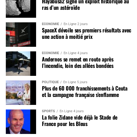
Hayabusa2 signe un exploit historique au
ras d’un astéroïde
ÉCONOMIE
En Ligne 2 jours
SpaceX dévoile ses premiers résultats avec
une action à moitié prix
ÉCONOMIE
En Ligne 4 jours
Andernos se remet en route après
l’incendie, loin des allées bondées
POLITIQUE
En Ligne 5 jours
Plus de 60 000 franchissements à Ceuta
et la campagne française s’enflamme
SPORTS
En Ligne 4 jours
La folie Zidane vide déjà le Stade de
France pour les Bleus