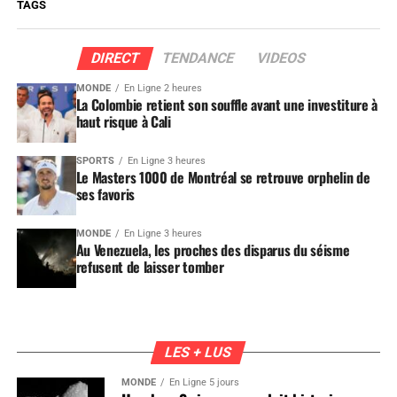
TAGS
DIRECT
TENDANCE
VIDEOS
MONDE
En Ligne 2 heures
La Colombie retient son souffle avant une investiture à
haut risque à Cali
SPORTS
En Ligne 3 heures
Le Masters 1000 de Montréal se retrouve orphelin de
ses favoris
MONDE
En Ligne 3 heures
Au Venezuela, les proches des disparus du séisme
refusent de laisser tomber
LES + LUS
MONDE
En Ligne 5 jours