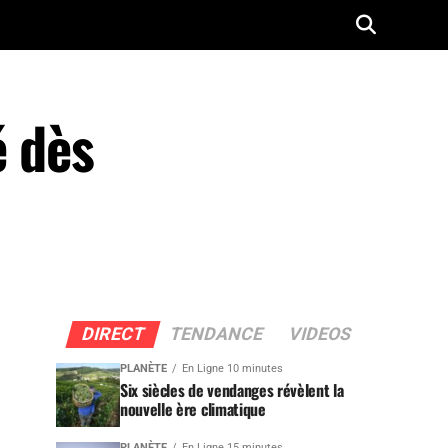
é dès
DIRECT
TENDANCE
VIDEOS
PLANÈTE
En Ligne 10 minutes
Six siècles de vendanges révèlent la
nouvelle ère climatique
PLANÈTE
En Ligne 15 minutes