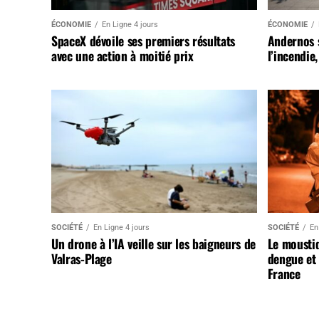
ÉCONOMIE
En Ligne 4 jours
ÉCONOMIE
SpaceX dévoile ses premiers résultats
Andernos 
avec une action à moitié prix
l’incendie
SOCIÉTÉ
En Ligne 4 jours
SOCIÉTÉ
En
Un drone à l’IA veille sur les baigneurs de
Le mousti
Valras-Plage
dengue et 
France