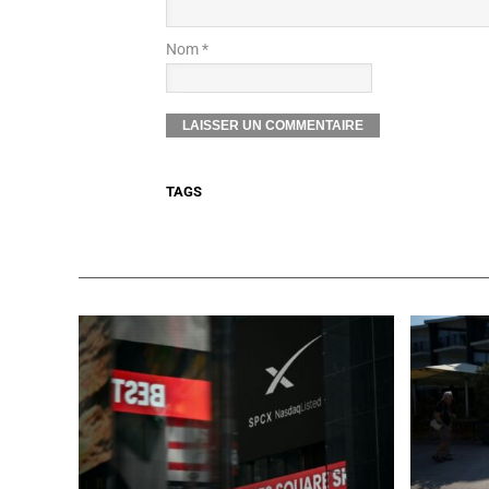
Nom *
TAGS