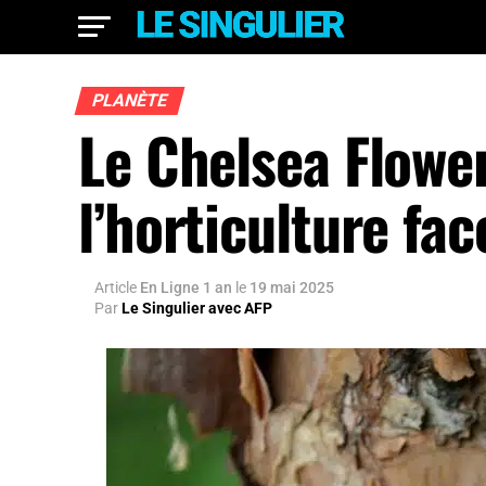
PLANÈTE
Le Chelsea Flowe
l’horticulture fac
Article
En Ligne 1 an
le
19 mai 2025
Par
Le Singulier avec AFP