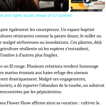
te and rights issues ahead of G7 summit.
spire également les concepteurs. Un espace baptisé
ultures résistantes comme la patate douce, le millet ou
er malgré sécheresses ou inondations. Ces plantes, déjà
griculture résiliente où les espèces s’entraident,
’ombre à d’autres plus fragiles.
ste un fil rouge. Plusieurs créations rendent hommage
s marins écossais aux haies refuge des oiseaux
linent drastiquement. Malgré ces engagements,
 Society, a dû reporter l’abandon de la tourbe, un substrat
 rencontrées par les pépiniéristes.
sea Flower Show affirme ainsi sa vocation : cultiver la