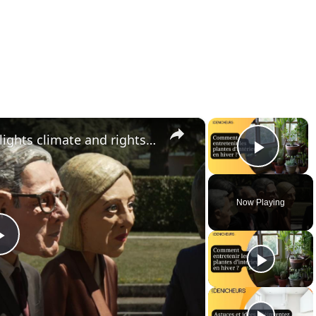
×
×
France: Oxfam protest highlights climate and rights issues ahead of G7 summit.
Play 
Now Playing
Play
Video