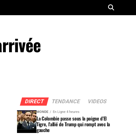
arrivée
DIRECT
TENDANCE
VIDEOS
MONDE
En Ligne 4 heures
La Colombie passe sous la poigne d’El
Tigre, l’allié de Trump qui rompt avec la
gauche