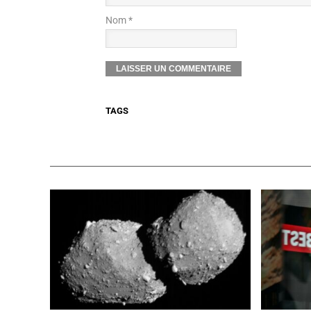
Nom *
TAGS