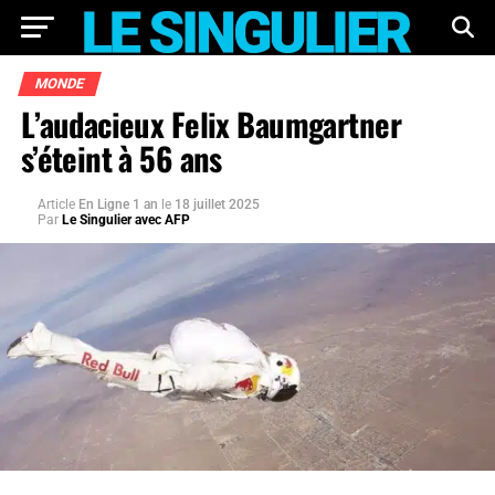
MONDE
L’audacieux Felix Baumgartner
s’éteint à 56 ans
Article
En Ligne 1 an
le
18 juillet 2025
Par
Le Singulier avec AFP