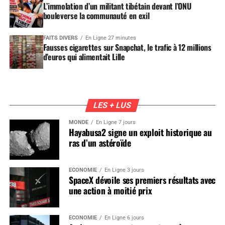
L’immolation d’un militant tibétain devant l’ONU
bouleverse la communauté en exil
FAITS DIVERS
En Ligne 27 minutes
Fausses cigarettes sur Snapchat, le trafic à 12 millions
d’euros qui alimentait Lille
LES + LUS
MONDE
En Ligne 7 jours
Hayabusa2 signe un exploit historique au
ras d’un astéroïde
ÉCONOMIE
En Ligne 3 jours
SpaceX dévoile ses premiers résultats avec
une action à moitié prix
ÉCONOMIE
En Ligne 6 jours