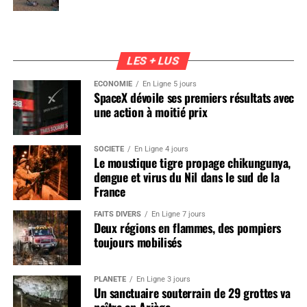
LES + LUS
ÉCONOMIE
En Ligne 5 jours
SpaceX dévoile ses premiers résultats avec
une action à moitié prix
SOCIÉTÉ
En Ligne 4 jours
Le moustique tigre propage chikungunya,
dengue et virus du Nil dans le sud de la
France
FAITS DIVERS
En Ligne 7 jours
Deux régions en flammes, des pompiers
toujours mobilisés
PLANÈTE
En Ligne 3 jours
Un sanctuaire souterrain de 29 grottes va
naître en Ariège