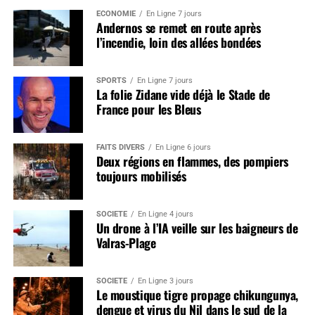
ÉCONOMIE
En Ligne 7 jours
Andernos se remet en route après
l’incendie, loin des allées bondées
SPORTS
En Ligne 7 jours
La folie Zidane vide déjà le Stade de
France pour les Bleus
FAITS DIVERS
En Ligne 6 jours
Deux régions en flammes, des pompiers
toujours mobilisés
SOCIÉTÉ
En Ligne 4 jours
Un drone à l’IA veille sur les baigneurs de
Valras-Plage
SOCIÉTÉ
En Ligne 3 jours
Le moustique tigre propage chikungunya,
dengue et virus du Nil dans le sud de la