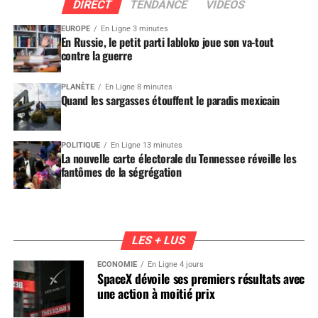
DIRECT
TENDANCE
VIDEOS
EUROPE
En Ligne 3 minutes
En Russie, le petit parti Iabloko joue son va-tout
contre la guerre
PLANÈTE
En Ligne 8 minutes
Quand les sargasses étouffent le paradis mexicain
POLITIQUE
En Ligne 13 minutes
La nouvelle carte électorale du Tennessee réveille les
fantômes de la ségrégation
LES + LUS
ÉCONOMIE
En Ligne 4 jours
SpaceX dévoile ses premiers résultats avec
une action à moitié prix