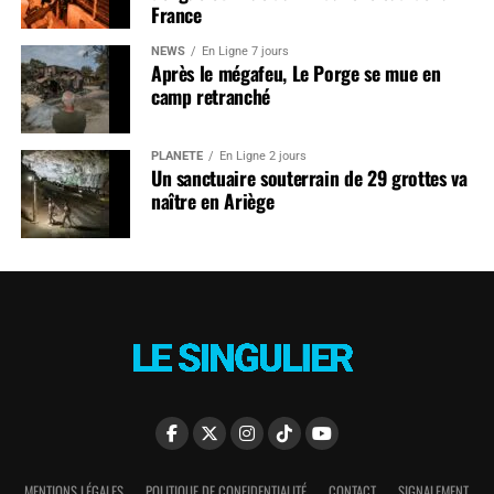
France
NEWS
En Ligne 7 jours
Après le mégafeu, Le Porge se mue en
camp retranché
PLANÈTE
En Ligne 2 jours
Un sanctuaire souterrain de 29 grottes va
naître en Ariège
MENTIONS LÉGALES
POLITIQUE DE CONFIDENTIALITÉ
CONTACT
SIGNALEMENT