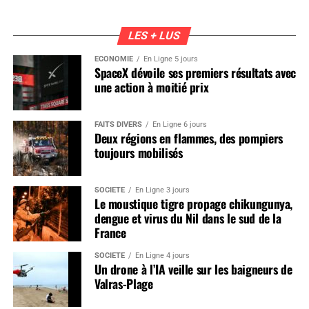
LES + LUS
ÉCONOMIE
En Ligne 5 jours
SpaceX dévoile ses premiers résultats avec
une action à moitié prix
FAITS DIVERS
En Ligne 6 jours
Deux régions en flammes, des pompiers
toujours mobilisés
SOCIÉTÉ
En Ligne 3 jours
Le moustique tigre propage chikungunya,
dengue et virus du Nil dans le sud de la
France
SOCIÉTÉ
En Ligne 4 jours
Un drone à l’IA veille sur les baigneurs de
Valras-Plage