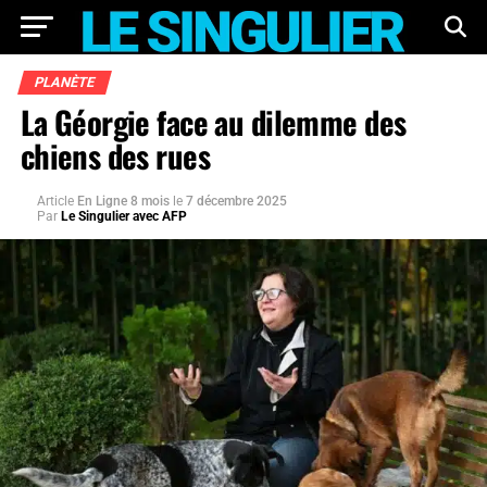
PLANÈTE
La Géorgie face au dilemme des
chiens des rues
Article
En Ligne 8 mois
le
7 décembre 2025
Par
Le Singulier avec AFP