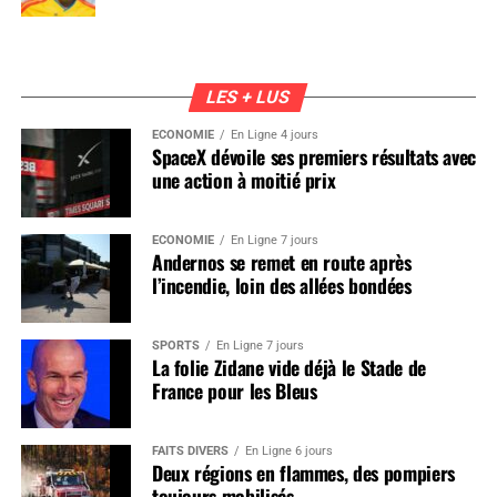
LES + LUS
ÉCONOMIE
En Ligne 4 jours
SpaceX dévoile ses premiers résultats avec
une action à moitié prix
ÉCONOMIE
En Ligne 7 jours
Andernos se remet en route après
l’incendie, loin des allées bondées
SPORTS
En Ligne 7 jours
La folie Zidane vide déjà le Stade de
France pour les Bleus
FAITS DIVERS
En Ligne 6 jours
Deux régions en flammes, des pompiers
toujours mobilisés