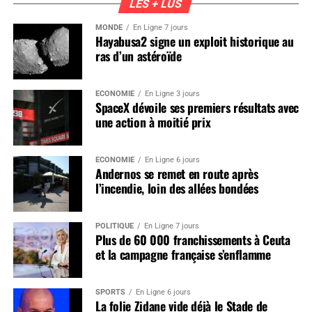
LES + LUS
MONDE
En Ligne 7 jours
Hayabusa2 signe un exploit historique au
ras d’un astéroïde
ÉCONOMIE
En Ligne 3 jours
SpaceX dévoile ses premiers résultats avec
une action à moitié prix
ÉCONOMIE
En Ligne 6 jours
Andernos se remet en route après
l’incendie, loin des allées bondées
POLITIQUE
En Ligne 7 jours
Plus de 60 000 franchissements à Ceuta
et la campagne française s’enflamme
SPORTS
En Ligne 6 jours
La folie Zidane vide déjà le Stade de