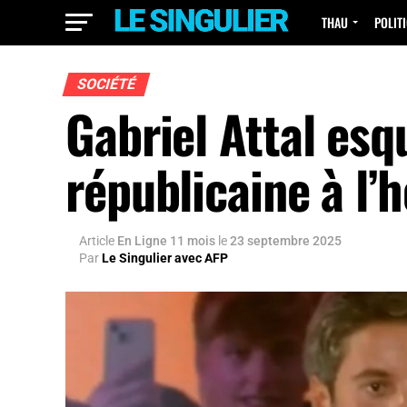
THAU
POLIT
SOCIÉTÉ
Gabriel Attal esq
républicaine à l’
Article
En Ligne 11 mois
le
23 septembre 2025
Par
Le Singulier avec AFP