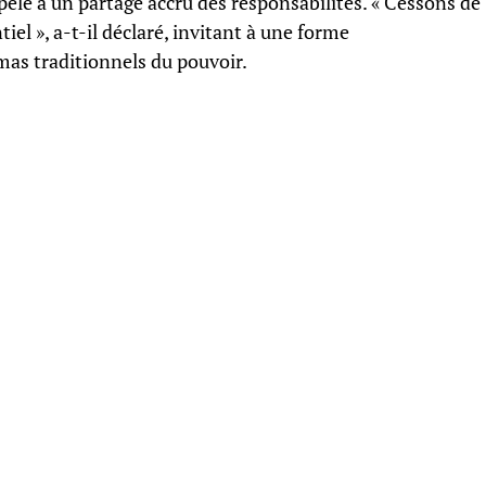
ppelé à un partage accru des responsabilités. « Cessons de
el », a-t-il déclaré, invitant à une forme
as traditionnels du pouvoir.