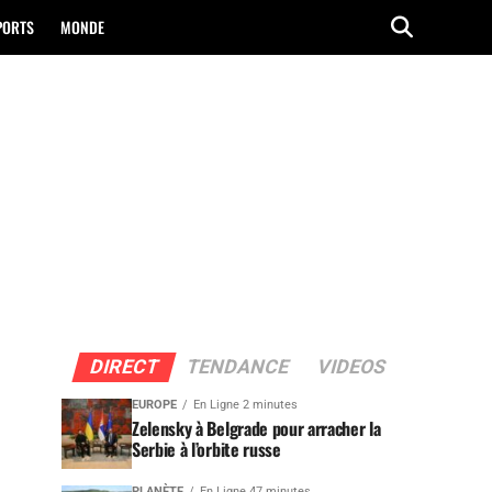
PORTS
MONDE
DIRECT
TENDANCE
VIDEOS
EUROPE
En Ligne 2 minutes
Zelensky à Belgrade pour arracher la
Serbie à l’orbite russe
PLANÈTE
En Ligne 47 minutes