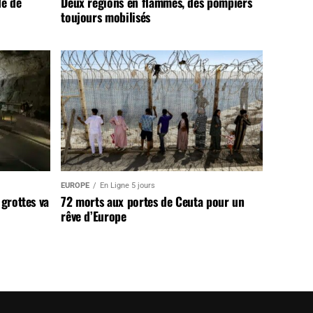
de de
Deux régions en flammes, des pompiers
toujours mobilisés
EUROPE
En Ligne 5 jours
 grottes va
72 morts aux portes de Ceuta pour un
rêve d’Europe