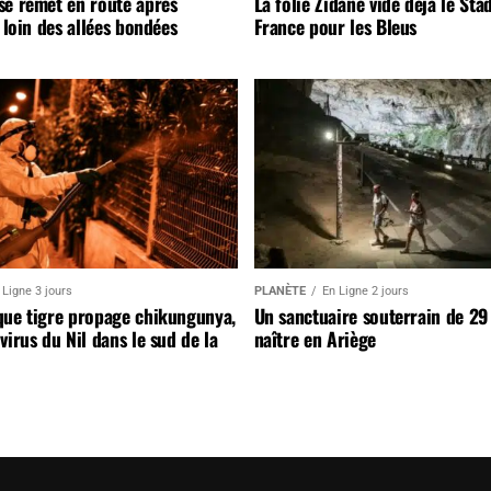
se remet en route après
La folie Zidane vide déjà le Sta
, loin des allées bondées
France pour les Bleus
 Ligne 3 jours
PLANÈTE
En Ligne 2 jours
que tigre propage chikungunya,
Un sanctuaire souterrain de 29
virus du Nil dans le sud de la
naître en Ariège