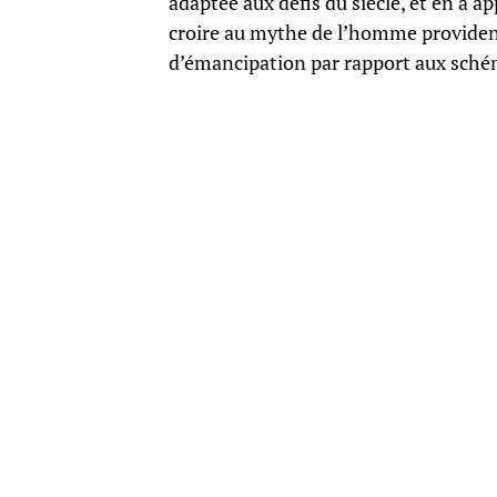
adaptée aux défis du siècle, et en a a
croire au mythe de l’homme providenti
d’émancipation par rapport aux schém