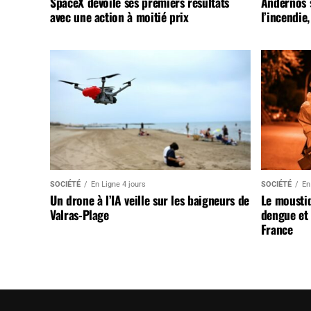
SpaceX dévoile ses premiers résultats
Andernos 
avec une action à moitié prix
l’incendie
SOCIÉTÉ
En Ligne 4 jours
SOCIÉTÉ
En
Un drone à l’IA veille sur les baigneurs de
Le mousti
Valras-Plage
dengue et 
France