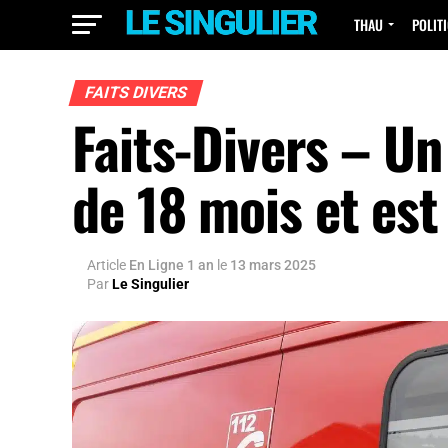
THAU
POLIT
FAITS DIVERS
Faits-Divers – Un
de 18 mois et est
Article
En Ligne 1 an
le
13 mars 2025
Par
Le Singulier