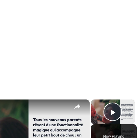
×
×
Play 
Now Playing