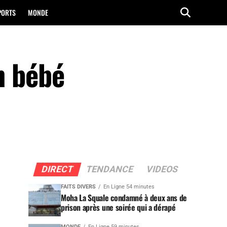
PORTS
MONDE
n bébé
DIRECT
TENDANCE
VIDEOS
FAITS DIVERS
En Ligne 54 minutes
Moha La Squale condamné à deux ans de
prison après une soirée qui a dérapé
MONDE
En Ligne 59 minutes