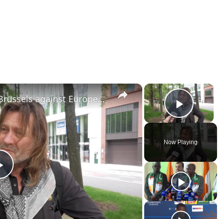
×
×
Belgium: Protest erupts in Brussels against European rearmament.
Play 
Now Playing
Play
Video