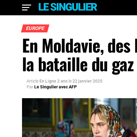
EUROPE
En Moldavie, des 
la bataille du gaz
Article
En Ligne 2 ans
le
22 janvier 2025
Par
Le Singulier avec AFP