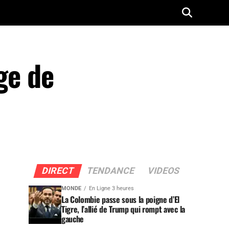
ge de
DIRECT
TENDANCE
VIDEOS
MONDE
En Ligne 3 heures
La Colombie passe sous la poigne d’El
Tigre, l’allié de Trump qui rompt avec la
gauche