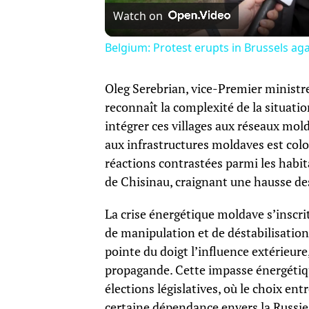
Watch on
Belgium: Protest erupts in Brussels a
Oleg Serebrian, vice-Premier ministre
reconnaît la complexité de la situatio
intégrer ces villages aux réseaux mol
aux infrastructures moldaves est colo
réactions contrastées parmi les habit
de Chisinau, craignant une hausse des
La crise énergétique moldave s’inscri
de manipulation et de déstabilisatio
pointe du doigt l’influence extérieur
propagande. Cette impasse énergétiqu
élections législatives, où le choix en
certaine dépendance envers la Russie 