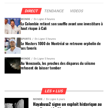
DIRECT
TENDANCE
VIDEOS
MONDE
En Ligne 4 heures
La Colombie retient son souffle avant une investiture à
haut risque à Cali
SPORTS
En Ligne 5 heures
Le Masters 1000 de Montréal se retrouve orphelin de
ses favoris
MONDE
En Ligne 5 heures
Au Venezuela, les proches des disparus du séisme
refusent de laisser tomber
LES + LUS
MONDE
En Ligne 6 jours
Hayabusa2 signe un exploit historique au