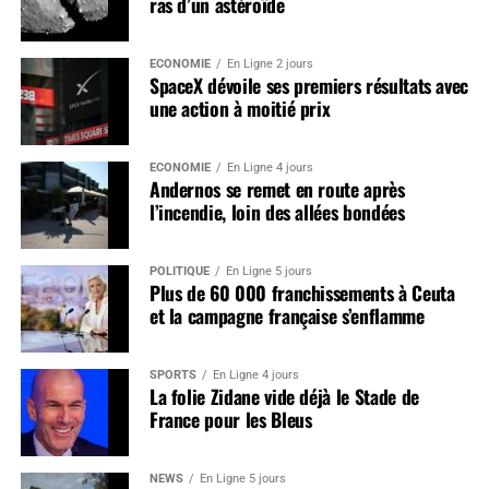
ras d’un astéroïde
ÉCONOMIE
En Ligne 2 jours
SpaceX dévoile ses premiers résultats avec
une action à moitié prix
ÉCONOMIE
En Ligne 4 jours
Andernos se remet en route après
l’incendie, loin des allées bondées
POLITIQUE
En Ligne 5 jours
Plus de 60 000 franchissements à Ceuta
et la campagne française s’enflamme
SPORTS
En Ligne 4 jours
La folie Zidane vide déjà le Stade de
France pour les Bleus
NEWS
En Ligne 5 jours