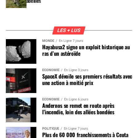
abeilles
LES + LUS
MONDE
En Ligne 7 jours
Hayabusa2 signe un exploit historique au
ras d’un astéroïde
ÉCONOMIE
En Ligne 3 jours
SpaceX dévoile ses premiers résultats avec
une action à moitié prix
ÉCONOMIE
En Ligne 6 jours
Andernos se remet en route après
l’incendie, loin des allées bondées
POLITIQUE
En Ligne 7 jours
Plus de 60 000 franchissements à Ceuta