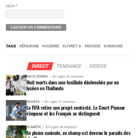
Nom *
TAGS
ÉPARGNE
GUERRE
LIVRET A
RUSSIE
UKRAINE
DIRECT
TENDANCE
VIDEOS
FAITS DIVERS
En Ligne 26 minutes
Huit morts dans une fusillade déclenchée par un
lycéen en Thaïlande
SPORTS
En Ligne 31 minutes
La FIFA retire son projet contesté, Le Court Pienaar
s’impose et les Français se distinguent
PLANÈTE
En Ligne 36 minutes
En pleine canicule, ce champ est devenu le paradis des