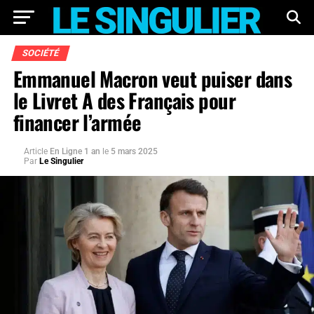
SOCIÉTÉ
Emmanuel Macron veut puiser dans
le Livret A des Français pour
financer l’armée
Article
En Ligne 1 an
le
5 mars 2025
Par
Le Singulier