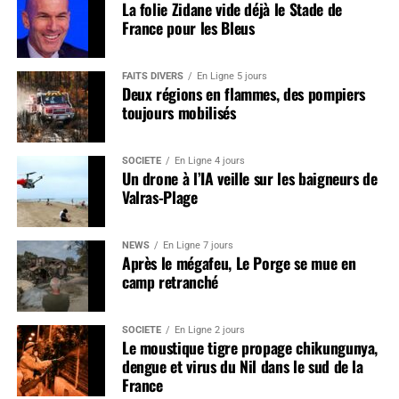
La folie Zidane vide déjà le Stade de
France pour les Bleus
FAITS DIVERS
En Ligne 5 jours
Deux régions en flammes, des pompiers
toujours mobilisés
SOCIÉTÉ
En Ligne 4 jours
Un drone à l’IA veille sur les baigneurs de
Valras-Plage
NEWS
En Ligne 7 jours
Après le mégafeu, Le Porge se mue en
camp retranché
SOCIÉTÉ
En Ligne 2 jours
Le moustique tigre propage chikungunya,
dengue et virus du Nil dans le sud de la
France