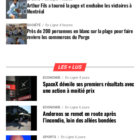
Arthur Fils a tourné la page et enchaîne les victoires à
Montréal
SOCIÉTÉ
En Ligne 4 heures
Près de 200 personnes en blanc sur la plage pour faire
revivre les commerces du Porge
LES + LUS
ÉCONOMIE
En Ligne 4 jours
SpaceX dévoile ses premiers résultats avec
une action à moitié prix
ÉCONOMIE
En Ligne 6 jours
Andernos se remet en route après
l’incendie, loin des allées bondées
SPORTS
En Ligne 6 jours