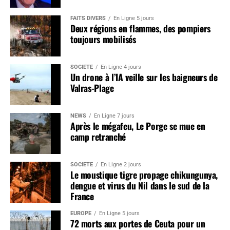
FAITS DIVERS
En Ligne 5 jours
Deux régions en flammes, des pompiers
toujours mobilisés
SOCIÉTÉ
En Ligne 4 jours
Un drone à l’IA veille sur les baigneurs de
Valras-Plage
NEWS
En Ligne 7 jours
Après le mégafeu, Le Porge se mue en
camp retranché
SOCIÉTÉ
En Ligne 2 jours
Le moustique tigre propage chikungunya,
dengue et virus du Nil dans le sud de la
France
EUROPE
En Ligne 5 jours
72 morts aux portes de Ceuta pour un