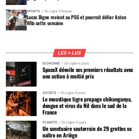
SPORTS
En Ligne 9 heures
Lucas Digne revient au PSG et pourrait défier Aston
Villa cette semaine
LES + LUS
ÉCONOMIE
En Ligne 6 jours
SpaceX dévoile ses premiers résultats avec
une action à moitié prix
SOCIÉTÉ
En Ligne 4 jours
Le moustique tigre propage chikungunya,
dengue et virus du Nil dans le sud de la
France
PLANÈTE
En Ligne 4 jours
Un sanctuaire souterrain de 29 grottes va
naître en Ariège