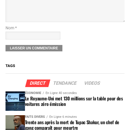
Nom *
TAGS
DIRECT
TENDANCE
VIDEOS
ÉCONOMIE
En Ligne 40 secondes
Le Royaume-Uni met 130 millions sur la table pour des
voitures zéro émission
FAITS DIVERS
En Ligne 6 minutes
Trente ans après la mort de Tupac Shakur, un chef de
gang comparaît pour meurtre