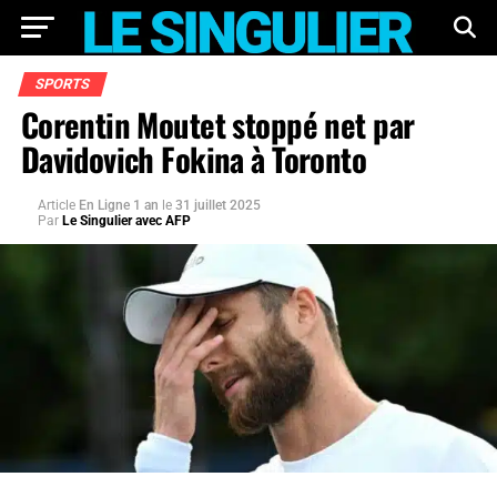
SPORTS
Corentin Moutet stoppé net par
Davidovich Fokina à Toronto
Article
En Ligne 1 an
le
31 juillet 2025
Par
Le Singulier avec AFP