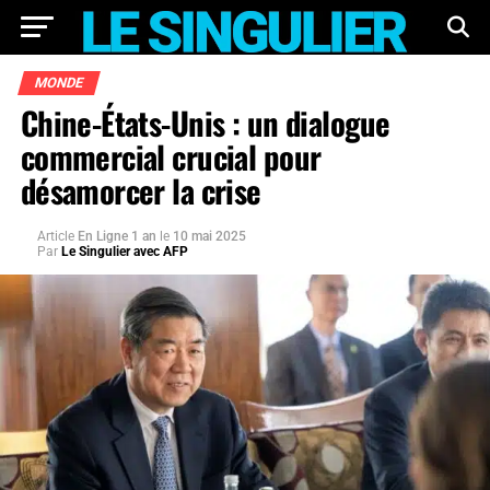
MONDE
Chine-États-Unis : un dialogue
commercial crucial pour
désamorcer la crise
Article
En Ligne 1 an
le
10 mai 2025
Par
Le Singulier avec AFP