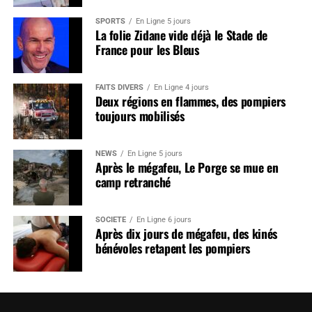
SPORTS
En Ligne 5 jours
La folie Zidane vide déjà le Stade de
France pour les Bleus
FAITS DIVERS
En Ligne 4 jours
Deux régions en flammes, des pompiers
toujours mobilisés
NEWS
En Ligne 5 jours
Après le mégafeu, Le Porge se mue en
camp retranché
SOCIÉTÉ
En Ligne 6 jours
Après dix jours de mégafeu, des kinés
bénévoles retapent les pompiers