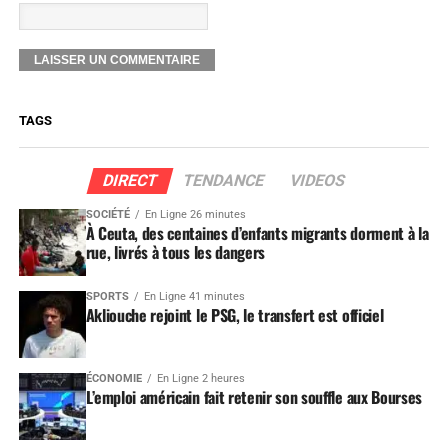
TAGS
DIRECT
TENDANCE
VIDEOS
SOCIÉTÉ
En Ligne 26 minutes
À Ceuta, des centaines d’enfants migrants dorment à la
rue, livrés à tous les dangers
SPORTS
En Ligne 41 minutes
Akliouche rejoint le PSG, le transfert est officiel
ÉCONOMIE
En Ligne 2 heures
L’emploi américain fait retenir son souffle aux Bourses