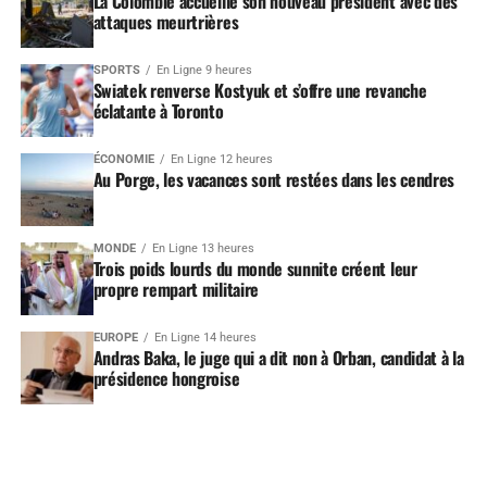
La Colombie accueille son nouveau président avec des
attaques meurtrières
SPORTS
En Ligne 9 heures
Swiatek renverse Kostyuk et s’offre une revanche
éclatante à Toronto
ÉCONOMIE
En Ligne 12 heures
Au Porge, les vacances sont restées dans les cendres
MONDE
En Ligne 13 heures
Trois poids lourds du monde sunnite créent leur
propre rempart militaire
EUROPE
En Ligne 14 heures
Andras Baka, le juge qui a dit non à Orban, candidat à la
présidence hongroise