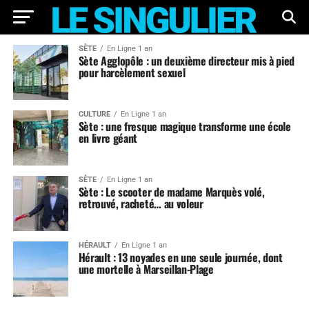
SÈTE
En Ligne 1 an
Sète Agglopôle : un deuxième directeur mis à pied
pour harcèlement sexuel
CULTURE
En Ligne 1 an
Sète : une fresque magique transforme une école
en livre géant
SÈTE
En Ligne 1 an
Sète : Le scooter de madame Marquès volé,
retrouvé, racheté… au voleur
HÉRAULT
En Ligne 1 an
Hérault : 13 noyades en une seule journée, dont
une mortelle à Marseillan-Plage