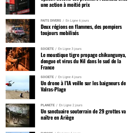
une action à moitié prix
FAITS DIVERS
En Ligne 6 jours
Deux régions en flammes, des pompiers
toujours mobilisés
SOCIÉTÉ
En Ligne 3 jours
Le moustique tigre propage chikungunya,
dengue et virus du Nil dans le sud de la
France
SOCIÉTÉ
En Ligne 4 jours
Un drone à l’IA veille sur les baigneurs de
Valras-Plage
PLANÈTE
En Ligne 2 jours
Un sanctuaire souterrain de 29 grottes va
naître en Ariège