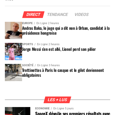
DIRECT
TENDANCE
VIDEOS
EUROPE
En Ligne 2 heures
Andras Baka, le juge qui a dit non à Orban, candidat à la
présidence hongroise
SPORTS
En Ligne 2 heures
Jorge Messi s’en est allé, Lionel perd son pilier
SOCIÉTÉ
En Ligne 3 heures
Trottinettes à Paris le casque et le gilet deviennent
obligatoires
LES + LUS
ÉCONOMIE
En Ligne 5 jours
SpaceX dévoile ses premiers résultats avec