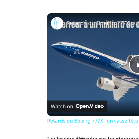
Watch on
Retards du Boeing 777X : un casse-têt