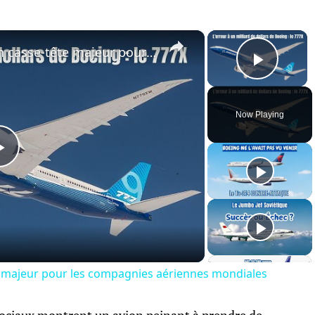
×
×
Retards du Boeing 777X : un casse-tête majeur pour les compagnies aériennes mondiales
Play 
Now Playing
Play
Video
e majeur pour les compagnies aériennes mondiales