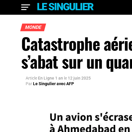
MONDE
Catastrophe aéri
s’abat sur un quar
Article
En Ligne 1 an
le
12 juin 2025
Par
Le Singulier avec AFP