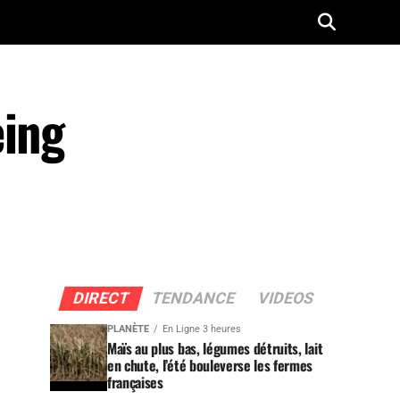
eing
DIRECT
TENDANCE
VIDEOS
PLANÈTE
En Ligne 3 heures
Maïs au plus bas, légumes détruits, lait
en chute, l’été bouleverse les fermes
françaises