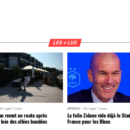
LES + LUS
En Ligne 7 jours
SPORTS
En Ligne 7 jours
se remet en route après
La folie Zidane vide déjà le Sta
, loin des allées bondées
France pour les Bleus