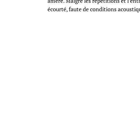
amère. Malgré les répétitions et l’ent
écourté, faute de conditions acoustiq