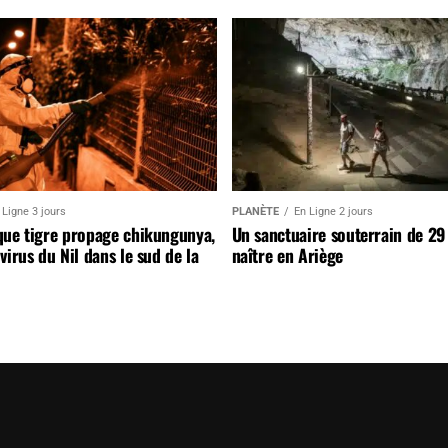
 Ligne 3 jours
PLANÈTE
En Ligne 2 jours
que tigre propage chikungunya,
Un sanctuaire souterrain de 29
virus du Nil dans le sud de la
naître en Ariège