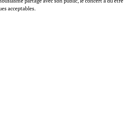
housiasme partagé avec son public, le concert a dû être
ues acceptables.