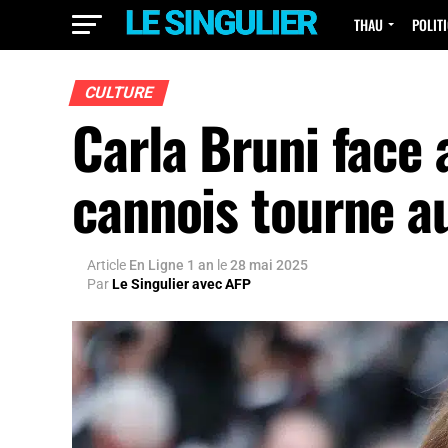
THAU
POLIT
CULTURE
Carla Bruni face 
cannois tourne au
Article
En Ligne 1 an
le
28 mai 2025
Par
Le Singulier avec AFP