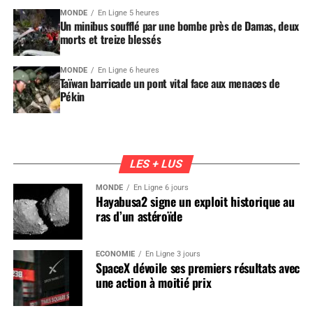
MONDE
En Ligne 5 heures
Un minibus soufflé par une bombe près de Damas, deux
morts et treize blessés
MONDE
En Ligne 6 heures
Taïwan barricade un pont vital face aux menaces de
Pékin
LES + LUS
MONDE
En Ligne 6 jours
Hayabusa2 signe un exploit historique au
ras d’un astéroïde
ÉCONOMIE
En Ligne 3 jours
SpaceX dévoile ses premiers résultats avec
une action à moitié prix