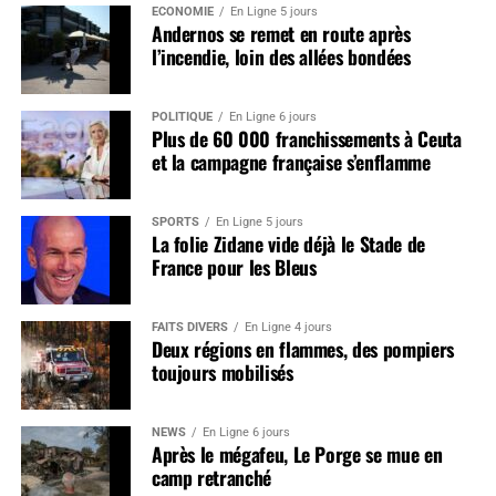
ÉCONOMIE
En Ligne 5 jours
Andernos se remet en route après
l’incendie, loin des allées bondées
POLITIQUE
En Ligne 6 jours
Plus de 60 000 franchissements à Ceuta
et la campagne française s’enflamme
SPORTS
En Ligne 5 jours
La folie Zidane vide déjà le Stade de
France pour les Bleus
FAITS DIVERS
En Ligne 4 jours
Deux régions en flammes, des pompiers
toujours mobilisés
NEWS
En Ligne 6 jours
Après le mégafeu, Le Porge se mue en
camp retranché