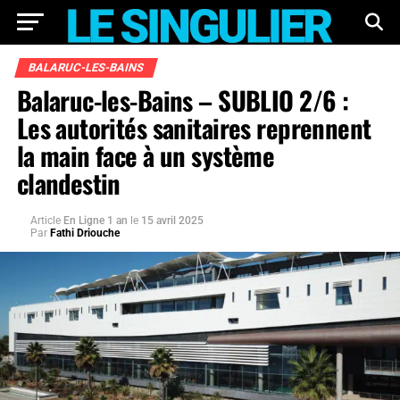
BALARUC-LES-BAINS
Balaruc-les-Bains – SUBLIO 2/6 :
Les autorités sanitaires reprennent
la main face à un système
clandestin
Article
En Ligne 1 an
le
15 avril 2025
Par
Fathi Driouche