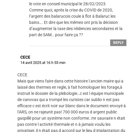
le vote en conseil municipal le 28/02/2023.
Comme quoi, après la crise du COVID de 2020,
l’argent des balarucois coule à flot à Balaruc les
bains…. Et dire que les mêmes ont pris la décision
d’augmenter la taxe des réidences secondaires et la
part de SAM… pour faire ça ??
REPLY
CECE
14 avril 2025 at 16 h 55 min
CECE
Mais que viens faire dans cette histoire l ancien maire qui a
laissé des thermes en regle, à fait homologuer les forage,à
instruit le dossier de la plebologie…c est l équipe municipale
de canovas qui a trompé les curistes car sublio n est pas
efficace c est écrit noir sur blanc dans le document envoyé à
l’ARS, on ne rajeunit pas! 700 000 euros d argent public
gaspillé pour un système non conforme..mr sauvaire n était
pas contre l activité thermale et n à jamais voulu les
privatiser, il n était pas d accord sur le lieu d implantation du