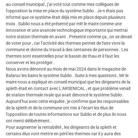
au conseil municipal , j’ai voté tout comme mes collègues de
l’opposition la mise en place du système Sublio . Je n étais pas
informé que ce système était déjà mis en place depuis plusieurs
mois . Sublio nous a été présenté par mR le maire comme une
innovation et une avancée technologique importante qui mettrai
notre station thermale en avant . Présenté comme ça , on se devait
de voter pour , car l’activité des thermes permet de faire vivre la
commune et donne du travail à des centaines de personnes . Les
thermes sont essentielles pour le bassin de thau et il faut les
conserver et les protéger .
Nous avons dénoncé au mois de mai 2024 dans le magazine de
Balaruc les bains le système Sublio . Suite à mes questions , Mr le
maire nous a expliqué en conseil municipal que les dirigeants de la
spleth était en contact avec L’ARSENICAL , et que problème venait
de station thermale rivale qui avait dénoncé le système Sublio .
Aujourd’hui avec cette enquête , je confirme que les responsables
de la spleth et de la commune ont mis à l’écart les élus de
l’opposition de toutes informations sur Sublio et de plus ils nous
ont menti délibérément .
Pour augmenter la rentabilité , les dirigeants de la spleth et
certains élus vont mettre en péril les thermes car il y aura des