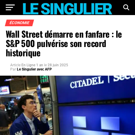
ÉCONOMIE
Wall Street démarre en fanfare : le
S&P 500 pulvérise son record
historique
Article
En Ligne 1 an
le
28 juin 2025
Par
Le Singulier avec AFP