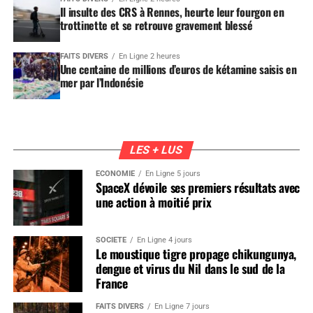
Il insulte des CRS à Rennes, heurte leur fourgon en
trottinette et se retrouve gravement blessé
FAITS DIVERS
En Ligne 2 heures
Une centaine de millions d’euros de kétamine saisis en
mer par l’Indonésie
LES + LUS
ÉCONOMIE
En Ligne 5 jours
SpaceX dévoile ses premiers résultats avec
une action à moitié prix
SOCIÉTÉ
En Ligne 4 jours
Le moustique tigre propage chikungunya,
dengue et virus du Nil dans le sud de la
France
FAITS DIVERS
En Ligne 7 jours