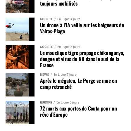
toujours mobilisés
SOCIÉTÉ
En Ligne 4 jours
Un drone à l’IA veille sur les baigneurs de
Valras-Plage
SOCIÉTÉ
En Ligne 3 jours
Le moustique tigre propage chikungunya,
dengue et virus du Nil dans le sud de la
France
NEWS
En Ligne 7 jours
Après le mégafeu, Le Porge se mue en
camp retranché
EUROPE
En Ligne 5 jours
72 morts aux portes de Ceuta pour un
rêve d’Europe