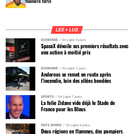
manière forte
LES + LUS
ÉCONOMIE
En Ligne 4 jours
SpaceX dévoile ses premiers résultats avec
une action à moitié prix
ÉCONOMIE
En Ligne 7 jours
Andernos se remet en route après
l’incendie, loin des allées bondées
SPORTS
En Ligne 7 jours
La folie Zidane vide déjà le Stade de
France pour les Bleus
FAITS DIVERS
En Ligne 6 jours
Deux régions en flammes, des pompiers