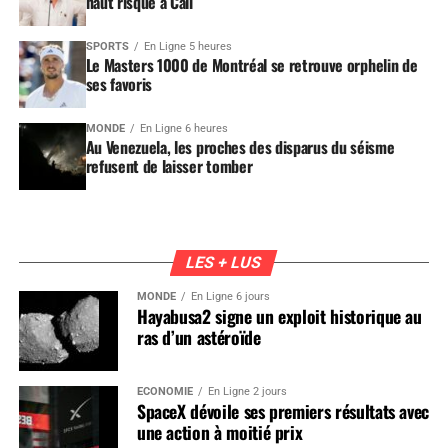
haut risque à Cali
SPORTS
En Ligne 5 heures
Le Masters 1000 de Montréal se retrouve orphelin de
ses favoris
MONDE
En Ligne 6 heures
Au Venezuela, les proches des disparus du séisme
refusent de laisser tomber
LES + LUS
MONDE
En Ligne 6 jours
Hayabusa2 signe un exploit historique au
ras d’un astéroïde
ÉCONOMIE
En Ligne 2 jours
SpaceX dévoile ses premiers résultats avec
une action à moitié prix