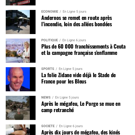
ÉCONOMIE
En Ligne 5 jours
Andernos se remet en route après
l’incendie, loin des allées bondées
POLITIQUE
En Ligne 6 jours
Plus de 60 000 franchissements à Ceuta
et la campagne française s’enflamme
SPORTS
En Ligne 5 jours
La folie Zidane vide déjà le Stade de
France pour les Bleus
NEWS
En Ligne 5 jours
Après le mégafeu, Le Porge se mue en
camp retranché
SOCIÉTÉ
En Ligne 6 jours
Après dix jours de mégafeu, des kinés